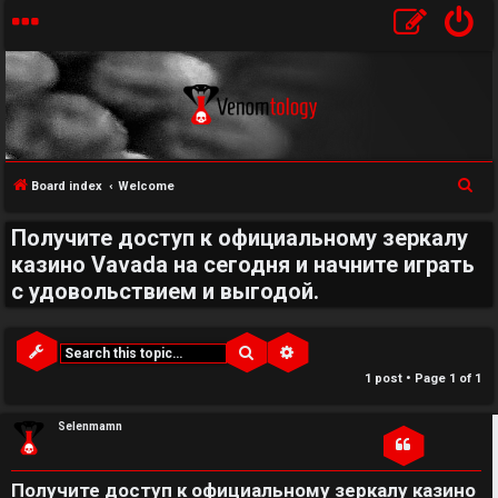
↳
S
Board index
Welcome
U
e
Получите доступ к официальному зеркалу
a
n
W
казино Vavada на сегодня и начните играть
r
a
e
с удовольствием и выгодой.
c
h
n
l
Search
Advanced search
s
c
1 post • Page
1
of
1
w
o
Selenmamn
e
m
r
e
Получите доступ к официальному зеркалу казино