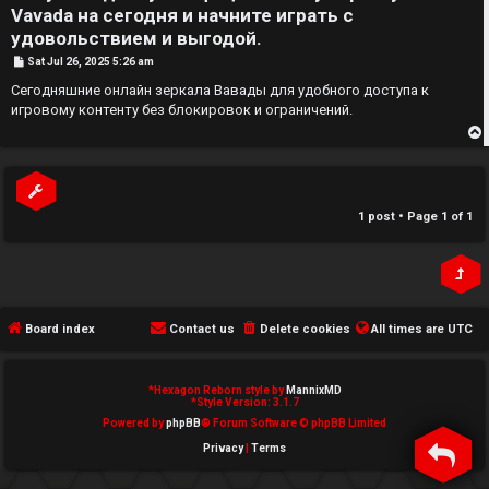
Vavada на сегодня и начните играть с
e
удовольствием и выгодой.
↳
d
P
Sat Jul 26, 2025 5:26 am
o
s
Сегодняшние онлайн зеркала Вавады для удобного доступа к
t
t
игровому контенту без блокировок и ограничений.
N
o
e
p
p
w
i
1 post • Page
1
of
1
M
c
e
s
m
Board index
Contact us
Delete cookies
All times are
UTC
b
A
e
*
Hexagon Reborn style by
MannixMD
*
Style Version: 3.1.7
c
r
Powered by
phpBB
® Forum Software © phpBB Limited
Privacy
|
Terms
t
s